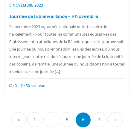
5 NOVEMBRE 2023
Journée de la bienveillance – 9 Novembre
9 novembre 2023 :« Journée nationale de lutte contre le
harcèlement » Pour toutes les communautés éducatives des
Etablissements catholiques de la Réunion, que cette journée soit
une journée où nous prenons soin les uns des autres, où nous
interrogeons notre relation à l’autre, une journée de la fraternité,
des copains, de l’amitié, une journée où nous disons non à toutes
les violences,une journée […]
0
30 sec read
Pagination
des
«
1
…
5
6
7
»
publications