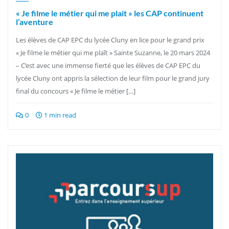
« Je filme le métier qui me plait » les CAP continuent
l’aventure
Les élèves de CAP EPC du lycée Cluny en lice pour le grand prix
« Je filme le métier qui me plaît » Sainte Suzanne, le 20 mars 2024
– C’est avec une immense fierté que les élèves de CAP EPC du
lycée Cluny ont appris la sélection de leur film pour le grand jury
final du concours « Je filme le métier […]
0
1 min read