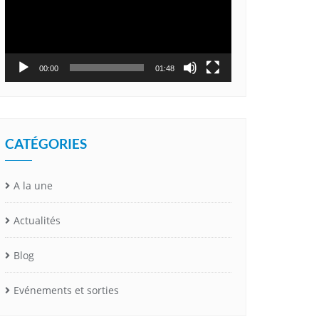
00:00
01:48
CATÉGORIES
A la une
Actualités
Blog
Evénements et sorties