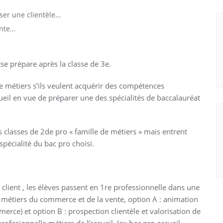
iser une clientèle…
ente…
tse prépare après la classe de 3e.
 de métiers s’ils veulent acquérir des compétences
ueil en vue de préparer une des spécialités de baccalauréat
 classes de 2de pro « famille de métiers » mais entrent
pécialité du bac pro choisi.
 client , les élèves passent en 1re professionnelle dans une
: métiers du commerce et de la vente, option A : animation
erce) et option B : prospection clientèle et valorisation de
rofesionnelle métiers de l’accueil, (ex bac pro accueil-