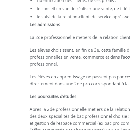
d’identification des clients, de ses profils ;
de conseil en vue de réaliser une vente, de fidél
de suivi de la relation-client, de service après-v
Les admissions
La 2de professionnelle métiers de la relation clien
Les élèves choisissent, en fin de 3e, cette famille
professionnelles en vente, commerce et dans l’acc
professionnel.
Les élèves en apprentissage ne passent pas par ces
directement dans une 2de pro correspondant à la s
Les poursuites d’études
Après la 2de professionnelle métiers de la relation
des deux spécialités de bac professionnel choisie 
et gestion de l’espace commercial (ex bac pro comm
l’offre commerciale (ex bac pro vente) ; ou en 1re p