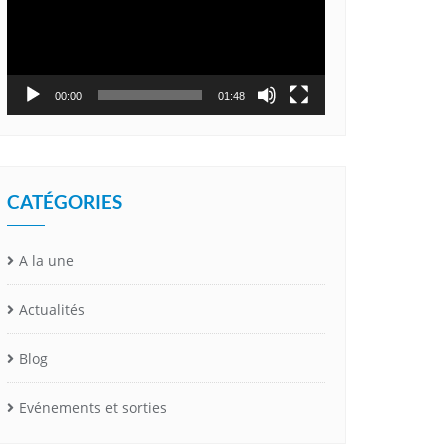
00:00
01:48
CATÉGORIES
A la une
Actualités
Blog
Evénements et sorties