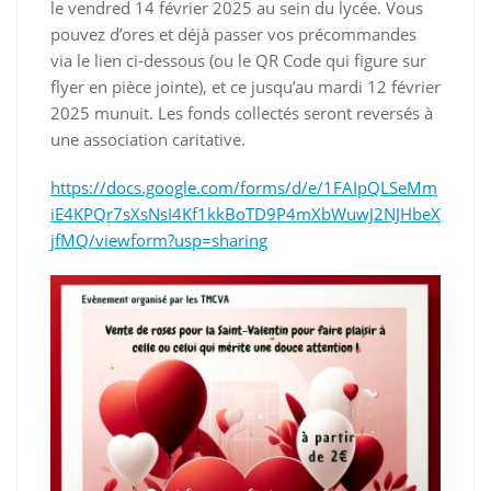
le vendred 14 février 2025 au sein du lycée. Vous
pouvez d’ores et déjà passer vos précommandes
via le lien ci-dessous (ou le QR Code qui figure sur
flyer en pièce jointe), et ce jusqu’au mardi 12 février
2025 munuit. Les fonds collectés seront reversés à
une association caritative.
https://docs.google.com/forms/d/e/1FAIpQLSeMm
iE4KPQr7sXsNsI4Kf1kkBoTD9P4mXbWuwJ2NJHbeX
jfMQ/viewform?usp=sharing