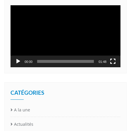
Lecteur
vidéo
00:00
01:48
CATÉGORIES
A la une
Actualités